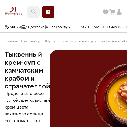
Акции
Доставка
Гастроклуб
ГАСТРОМАСТЕР
Сырный 
Главная
Гастроклуб
Супы
Тыквенный крем-суп с камчатским краб
Тыквенный
крем-суп с
камчатским
крабом и
страчателлой
Представьте себе
густой, шелковистый
крем цвета
закатного солнца.
Его аромат — это