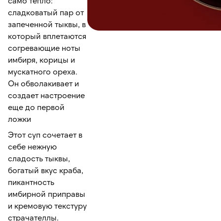
само тепло:
сладковатый пар от
запеченной тыквы, в
который вплетаются
согревающие ноты
имбиря, корицы и
мускатного ореха.
Он обволакивает и
создает настроение
еще до первой
ложки
Этот суп сочетает в
себе нежную
сладость тыквы,
богатый вкус краба,
пикантность
имбирной приправы
и кремовую текстуру
страчателлы.