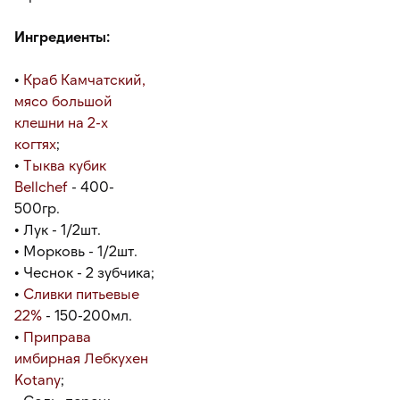
Ингредиенты:
•
Краб Камчатский,
мясо большой
клешни на 2-х
когтях
;
•
Тыква кубик
Bellсhef
- 400-
500гр.
• Лук - 1/2шт.
• Морковь - 1/2шт.
• Чеснок - 2 зубчика;
•
Сливки питьевые
22%
- 150-200мл.
•
Приправа
имбирная Лебкухен
Kotany
;