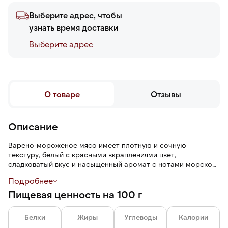
Выберите адрес, чтобы
узнать время доставки
Выберите адреc
О товаре
Отзывы
Описание
Варено-мороженое мясо имеет плотную и сочную
текстуру, белый с красными вкраплениями цвет,
сладковатый вкус и насыщенный аромат с нотами морской
свежести. Глазурь 7% защищает от воздействий
Подробнее
окружающей среды: заветривания, механических
Пищевая ценность на 100 г
повреждений, помогает сохранить свежесть и вкус на
протяжении всего срока годности.
Белки
Жиры
Углеводы
Калории