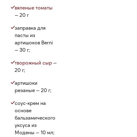
вяленые томаты
— 20 г
заправка для
пасты из
артишоков Berni
— 30 г;
творожный сыр
—
20 г;
артишоки
резаные — 20 г;
соус-крем на
основе
бальзамического
уксуса из
Модены — 10 мл;