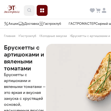
Акции
Доставка
Гастроклуб
ГАСТРОМАСТЕР
Сырный 
Главная
Гастроклуб
Холодные закуски
Брускетты с артишоками и
Брускетты с
артишоками и
вялеными
томатами
Брускетты с
артишоками и
вялеными томатами —
это яркая и вкусная
закуска с хрустящей
основой,
насыщенным вкусом