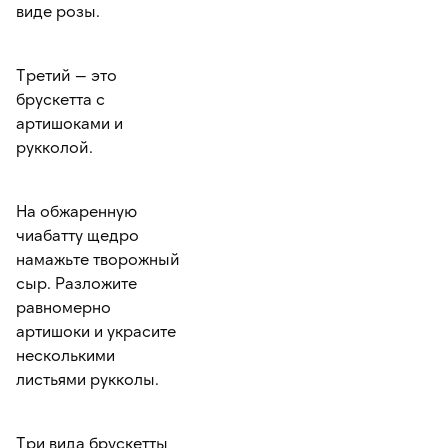
виде розы.
Третий — это
брускетта с
артишоками и
рукколой.
На обжаренную
чиабатту щедро
намажьте творожный
сыр. Разложите
равномерно
артишоки и украсите
несколькими
листьями рукколы.
Три вида брускетты