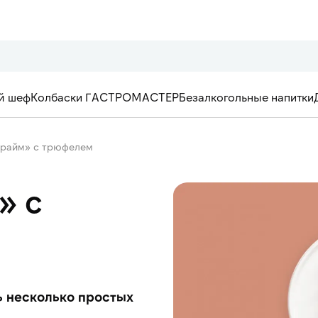
й шеф
Колбаски ГАСТРОМАСТЕР
Безалкогольные напитки
Прайм» с трюфелем
» с
ь несколько простых