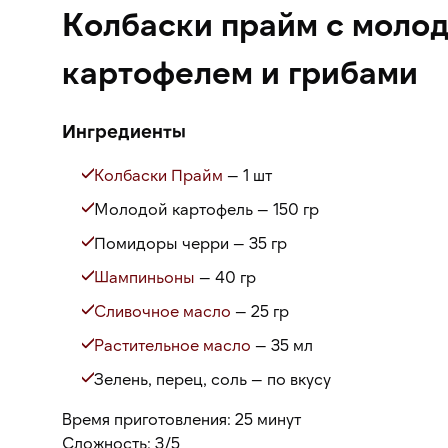
Колбаски прайм с моло
картофелем и грибами
Ингредиенты
Колбаски Прайм
— 1 шт
Молодой картофель — 150 гр
Помидоры черри — 35 гр
Шампиньоны
— 40 гр
Сливочное масло
— 25 гр
Растительное масло
— 35 мл
Зелень, перец, соль — по вкусу
Время приготовления: 25 минут
Сложность: 3/5