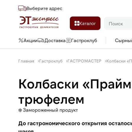
Выберите адреc
Каталог
Акции
Доставка
Гастроклуб
Сырны
Главная
Гастроклуб
ГАСТРОМАСТЕР
Колбаски «
Колбаски «Прайм
трюфелем
❄️
Замороженный продукт
До гастрономического открытия осталос
шагов