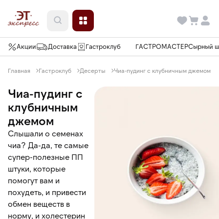
Акции
Доставка
Гастроклуб
ГАСТРОМАСТЕР
Сырный 
Главная
Гастроклуб
Десерты
Чиа-пудинг с клубничным джемом
Чиа-пудинг с
клубничным
джемом
Слышали о семенах
чиа? Да-да, те самые
супер-полезные ПП
штуки, которые
помогут вам и
похудеть, и привести
обмен веществ в
норму, и холестерин