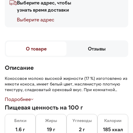
Выберите адрес, чтобы
узнать время доставки
Выберите адреc
О товаре
Отзывы
Описание
Кокосовое молоко высокой жирности (17 %) изготовлено из
мякоти кокоса, имеет белый цвет, маслянистую плотную
текстуру, сладковатый ореховый вкус. При комнатной
температуре консистенция достаточно густая, но текучая,
Подробнее
при охлаждении загустевает.
Пищевая ценность на 100 г
Белки
Жиры
Углеводы
Калории
1.6 г
19 г
2 г
185 ккал