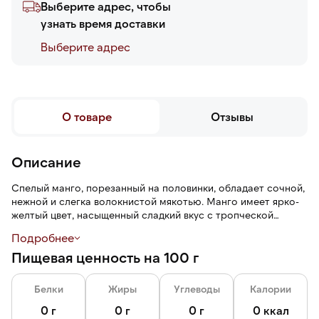
Выберите адрес, чтобы
узнать время доставки
Выберите адреc
О товаре
Отзывы
Описание
Спелый манго, порезанный на половинки, обладает сочной,
нежной и слегка волокнистой мякотью. Манго имеет ярко-
желтый цвет, насыщенный сладкий вкус с тропческой
кислинкой и фруктовый аромат.
Подробнее
Пищевая ценность на 100 г
Шоковая заморозка — технология быстрой заморозки,
которая помогает сохранить питательные свойства и
рассыпчатость.
Белки
Жиры
Углеводы
Калории
0 г
0 г
0 г
0 ккал