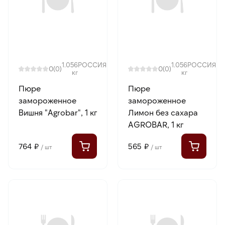
1.056
РОССИЯ
1.056
РОССИЯ
0
0
(0)
(0)
кг
кг
Пюре
Пюре
замороженное
замороженное
Вишня "Agrobar", 1 кг
Лимон без сахара
AGROBAR, 1 кг
764 ₽
565 ₽
/ шт
/ шт