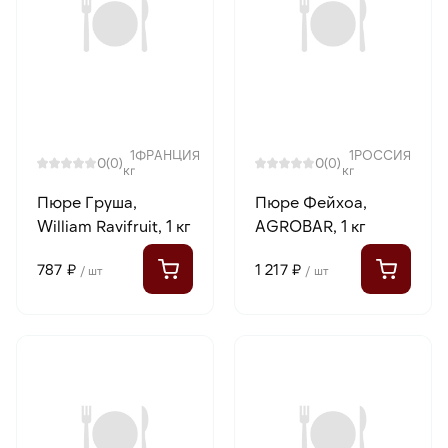
1
ФРАНЦИЯ
1
РОССИЯ
0
0
(0)
(0)
кг
кг
Пюре Груша,
Пюре Фейхоа,
William Ravifruit, 1 кг
AGROBAR, 1 кг
787 ₽
1 217 ₽
/ шт
/ шт