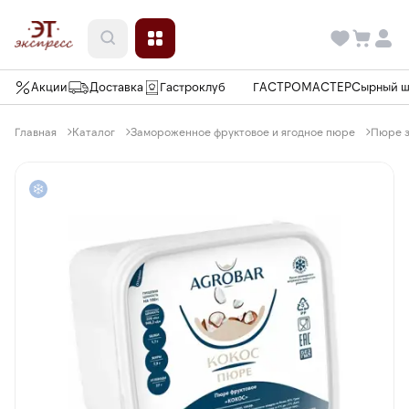
Акции
Доставка
Гастроклуб
ГАСТРОМАСТЕР
Сырный 
Главная
Каталог
Замороженное фруктовое и ягодное пюре
Пюре з