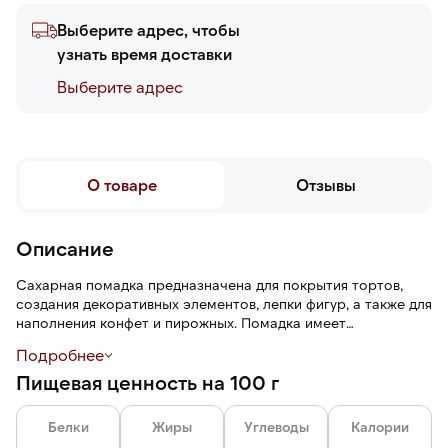
Выберите адрес, чтобы
узнать время доставки
Выберите адреc
О товаре
Отзывы
Описание
Сахарная помадка предназначена для покрытия тортов,
создания декоративных элементов, лепки фигур, а также для
наполнения конфет и пирожных. Помадка имеет
однородную, пластичную массу, белый цвет, нейтральный
Подробнее
аромат и сладкий вкус. Масса легко разминается, не
Пищевая ценность на 100 г
крошится, раскатывается в тонкий пласт без разрывов.
Белки
Жиры
Углеводы
Калории