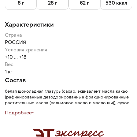
8 г
28 г
62 г
530 ккал
Характеристики
Страна
РОССИЯ
Условия хранения
+10 ... +18
Вес
1 кг
Состав
белая шоколадная глазурь (сахар, эквивалент масла какао
(рафинированные дезодорированные фракционированные
растительные масла (пальмовое масло и масло ши)), сухое
обезжиренное молоко, сухое цельное молоко, сухая
Подробнее
молочная сыворотка, эмульгаторы (Е322, Е476), соль,
ароматизатор «Йогурт»), рисовые шарики (мука рисовая,
мука пшеничная, сахар, солод, соль), комплексная пищевая
добавка глазирователь (эмульгатор лецитин подсолнечный,