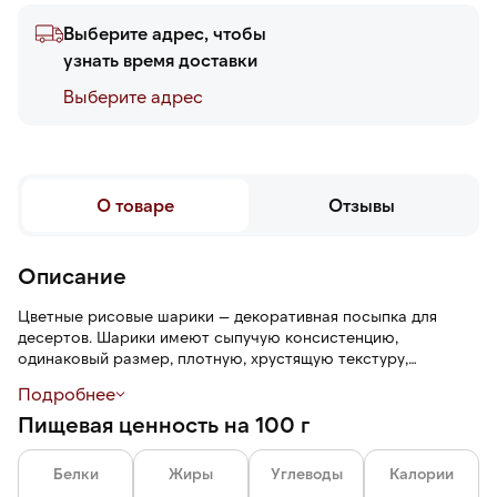
Выберите адрес, чтобы
узнать время доставки
Выберите адреc
О товаре
Отзывы
Описание
Цветные рисовые шарики — декоративная посыпка для
десертов. Шарики имеют сыпучую консистенцию,
одинаковый размер, плотную, хрустящую текстуру,
сладковатый аромат и рисовый вкус с карамельными
Подробнее
нотами. Посыпка сохраняет форму, не размокает после
Пищевая ценность на 100 г
нанесения на крем или глазурь.
Белки
Жиры
Углеводы
Калории