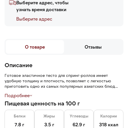
Выберите адрес, чтобы
узнать время доставки
Выберите адреc
О товаре
Отзывы
Описание
Готовое эластичное тесто для спринг-роллов имеет
удобную толщину и плотность, позволяет с легкостью
приготовить одно из самых популярных азиатских блюд.
Подробнее
Тесто для спринг-роллов используется для приготовления
Пищевая ценность на 100 г
одного из самых популярных азиатских блюд. Спринг-
роллы напоминают блинчики — в тончайшее тесто
заворачивается разнообразная начинка. Закуску можно
Белки
Жиры
Углеводы
Калории
употреблять в свежем или обжаренном виде. В качестве
начинки можно использовать жареное мясо, овощи,
7.8 г
3.5 г
62.9 г
318 ккал