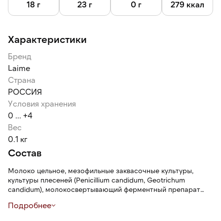
производства сыров с белой плесенью, придает сырам
18 г
23 г
0 г
279 ккал
характерный вкус, пикантный аромат и белую корочку.
Характеристики
Бренд
Laime
Страна
РОССИЯ
Условия хранения
0 ... +4
Вес
0.1 кг
Состав
Молоко цельное, мезофильные заквасочные культуры,
культуры плесеней (Penicillium candidum, Geotrichum
candidum), молокосвертывающий ферментный препарат
микробного происхождения, соль пищевая, уплотнитель
Подробнее
хлорид кальция, соус (сальса) грибной с трюфелем
(шампиньоны 50%, трюфель летний черный 7%, оливковое