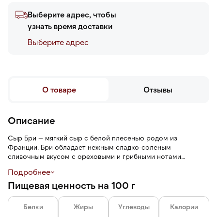
Выберите адрес, чтобы
узнать время доставки
Выберите адреc
О товаре
Отзывы
Описание
Сыр Бри — мягкий сыр с белой плесенью родом из
Франции. Бри обладает нежным сладко-соленым
сливочным вкусом с ореховыми и грибными нотами
плесени Penicillium candidum. Плесневелая корочка
Подробнее
съедобна. Добавление соуса из черного трюфеля и
Пищевая ценность на 100 г
шампиньонов придает сыру глубокий пряный аромат,
маслянистый с землистыми оттенками вкус.
Белки
Жиры
Углеводы
Калории
Penicillium candidum специально культивируется для