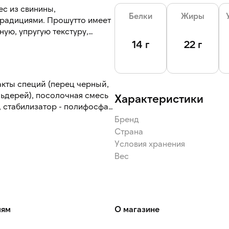
с из свинины,
Белки
Жиры
традициями. Прошутто имеет
ную, упругую текстуру,
нтными нотами и насыщенный
14 г
22 г
енками.
приготовления закусок,
акты специй (перец черный,
ей. Продукт сочетается с
льдерей), посолочная смесь
Характеристики
ыром, орехами, дыней,
, стабилизатор - полифосфат,
Бренд
Страна
внешних воздействий и
я.
Условия хранения
Вес
лям
О магазине