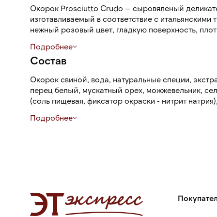
Окорок Prosciutto Crudo — сыровяленый деликате
изготавливаемый в соответствие с итальянскими 
нежный розовый цвет, гладкую поверхность, плот
мягкий сладковато-соленый вкус с легкими пика
Подробнее
характерный аромат с мясными и ореховыми отт
Состав
Прошутто используется для мясной тарелки, для 
Окорок свиной, вода, натуральные специи, экстр
канапе, брускетт, салатов, пасты, пиццы, сэндвич
перец белый, мускатный орех, можжевельник, се
оливковым маслом, листьями салата, томатами, с
(соль пищевая, фиксатор окраски - нитрит натрия)
грушами, грейпфрутом, киви и ананасом.
антиокислитель - изоаскорбат натрия.
Подробнее
Вакуумная упаковка защищает продукт от влаги, 
воздуха, что позволяет продлить срок его хранени
Покупате