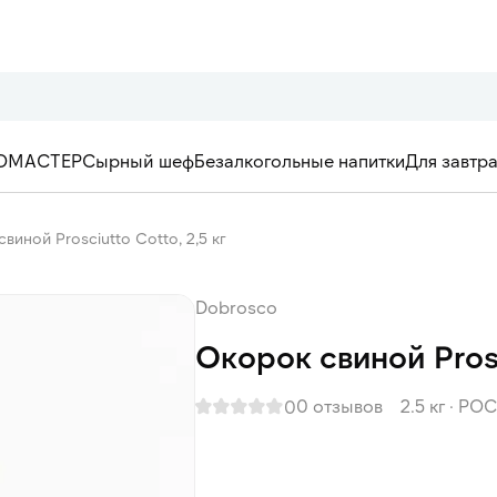
ОМАСТЕР
Сырный шеф
Безалкогольные напитки
Для завтр
виной Prosciutto Cotto, 2,5 кг
Dobrosco
Окорок свиной Prosc
0 отзывов
2.5 кг
·
РОС
0