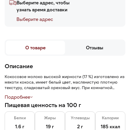
Выберите адрес, чтобы
узнать время доставки
Выберите адреc
О товаре
Отзывы
Описание
Кокосовое молоко высокой жирности (17 %) изготовлено из
мякоти кокоса, имеет белый цвет, маслянистую плотную
текстуру, сладковатый ореховый вкус. При комнатной
температуре консистенция достаточно густая, но текучая,
Подробнее
при охлаждении загустевает. Можно использовать вместо
Пищевая ценность на 100 г
коровьего молока.
Белки
Жиры
Углеводы
Калории
1.6 г
19 г
2 г
185 ккал