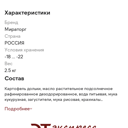
Характеристики
Бренд
Мираторг
Страна
РОССИЯ
Условия хранения
-18 ... -22
Вес
2.5 кг
Состав
Картофель дольки, масло растительное подсолнечное
рафинированное дезодорированное, вода питьевая, мука
кукурузная, загустители, мука рисовая, крахмалы
(картофельный, кукурузный), соль, овощи сушеные (лук,
Подробнее
чеснок), пряности молотые [паприка, перцы (черный,
красный чили, кайенский), тмин], разрыхлители, экстракт
дрожжевой (содержит глютен), глюкоза (из пшеницы),
краситель экстракт паприки.