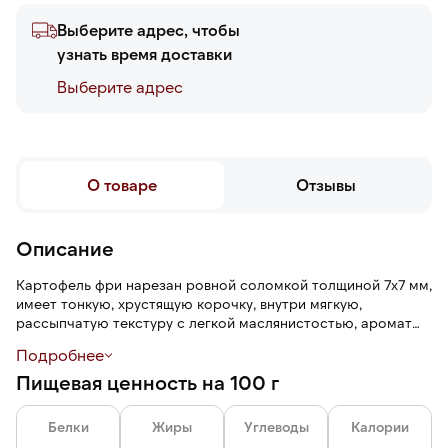
Выберите адрес, чтобы
узнать время доставки
Выберите адреc
О товаре
Отзывы
Описание
Картофель фри нарезан ровной соломкой толщиной 7х7 мм,
имеет тонкую, хрустящую корочку, внутри мягкую,
рассыпчатую текстуру с легкой маслянистостью, аромат
жареного картофеля.
Подробнее
Пищевая ценность на 100 г
Шоковая заморозка — технология быстрой заморозки,
которая помогает сохранить плотную текстуру,
питательные свойства и рассыпчатость.
Белки
Жиры
Углеводы
Калории