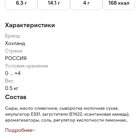
6.3 г
14.1 г
4 г
168 ккал
Характеристики
Бренд
Хохланд
Страна
РОССИЯ
Условия хранения
0 ... +4
Вес
0.5 кг
Состав
Сыры, масло сливочное, сыворотка молочная сухая,
эмульгатор Е331, загустители (Е1422, ксантановая камедь),
ароматизаторы, соль, регулятор кислотности лимонная
кислота, шпинат сушеный, вода питьевая.
Подробнее