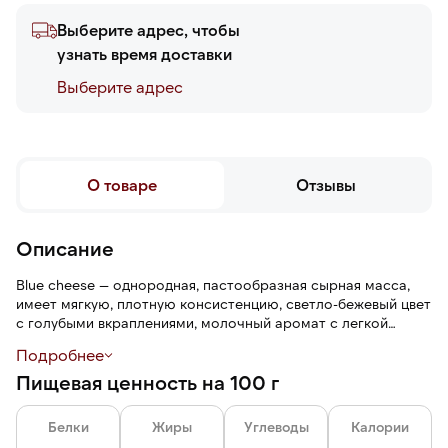
Выберите адрес, чтобы
узнать время доставки
Выберите адреc
О товаре
Отзывы
Описание
Blue cheese — однородная, пастообразная сырная масса,
имеет мягкую, плотную консистенцию, светло-бежевый цвет
с голубыми вкраплениями, молочный аромат с легкой
землистостью и сливочный вкус с ореховыми нотами.
Подробнее
Поверхность выглядит гладкой и ровной, на срезе видна
Пищевая ценность на 100 г
мелкая пористость, которая формирует пластичную
текстуру без пустот после плавления.
Белки
Жиры
Углеводы
Калории