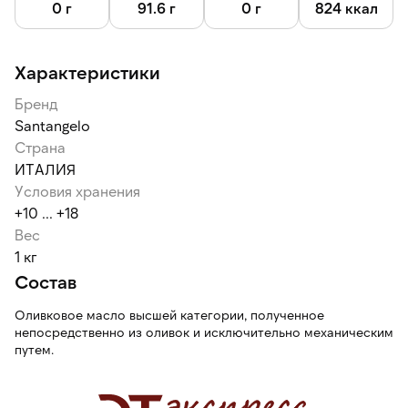
Масло можно использовать для жарки, заправки овощных
0 г
91.6 г
0 г
824 ккал
салатов, основы для соусов. Масло сочетается с
мороженым, морепродуктами, курицей, овощами, рыбой,
фруктами, ягодой, орехами.
Характеристики
Бренд
Santangelo
Страна
ИТАЛИЯ
Условия хранения
+10 ... +18
Вес
1 кг
Состав
Оливковое масло высшей категории, полученное
непосредственно из оливок и исключительно механическим
путем.