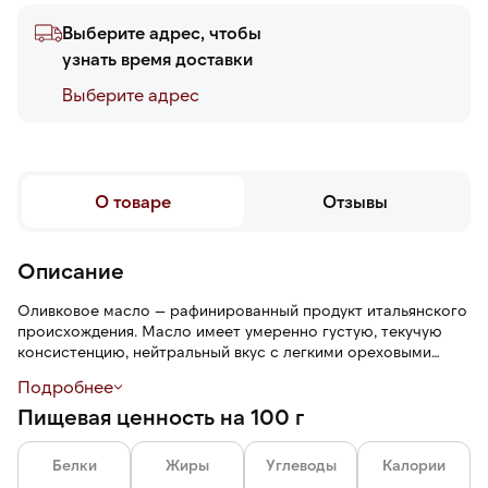
Выберите адрес, чтобы
узнать время доставки
Выберите адреc
О товаре
Отзывы
Описание
Оливковое масло — рафинированный продукт итальянского
происхождения. Масло имеет умеренно густую, текучую
консистенцию, нейтральный вкус с легкими ореховыми
нотами и оливковый аромат без горьких оттенков.
Подробнее
Пищевая ценность на 100 г
Extra Virgin — оливковое масло высшего качества,
получаемое механическим способом холодного отжима
(без химии и высокой температуры) из свежих оливок.
Белки
Жиры
Углеводы
Калории