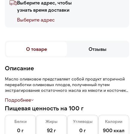
Выберите адрес, чтобы
узнать время доставки
Выберите адреc
О товаре
Отзывы
Описание
Масло оливковое представляет собой продукт вторичной
переработки оливковых плодов, полученный путем
экстрагирования остаточного масла из мякоти и косточек
оливок после первого отжима.
Подробнее
Подходит для жарки, запекания, приготовления салатов и
Пищевая ценность на 100 г
маринадов. Отличается сбалансированным вкусом с
деликатным пряным послевкусием, слегка тягучей
консистенцией и отсутствием посторонних привкусов.
Белки
Жиры
Углеводы
Калории
Стеклянная бутылка объёмом 1 литр надёжно защищает
содержимое от воздействия солнечного света и
0 г
92 г
0 г
900 ккал