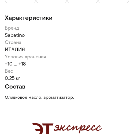
Стеклянная бутылка экологична, безопасна, не пропускает
неприятные запахи и не влияет на вкус продукта, удобна в
Характеристики
использовании.
Бренд
Sabatino
Страна
ИТАЛИЯ
Условия хранения
+10 ... +18
Вес
0.25 кг
Состав
Оливковое масло, ароматизатор.