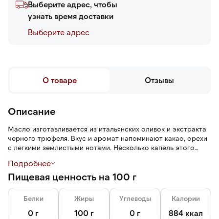
Выберите адрес, чтобы
узнать время доставки
Выберите адреc
О товаре
Отзывы
Описание
Масло изготавливается из итальянских оливок и экстракта
черного трюфеля. Вкус и аромат напоминают какао, орехи
с легкими землистыми нотами. Несколько капель этого
масла достаточно, чтобы улучшить вкус блюд и придать им
Подробнее
средиземноморские нотки.
Пищевая ценность на 100 г
Масло используется в качестве заправки для пасты, яиц,
пиццы, ризотто, картофеля, поленты, салатов, маринадов,
Белки
Жиры
Углеводы
Калории
мяса и рыбы, а также можно добавить в сливочный и
творожный сыры для яркости и насыщенности блюда.
0 г
100 г
0 г
884 ккал