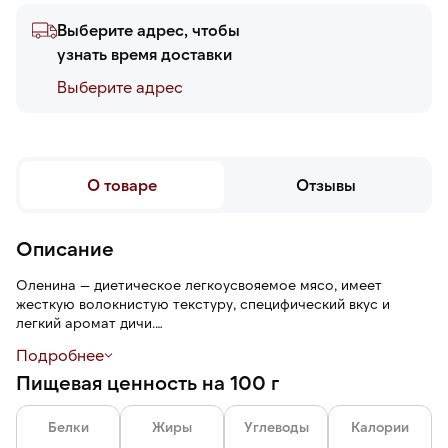
Выберите адрес, чтобы
узнать время доставки
Выберите адреc
О товаре
Отзывы
Описание
Оленина — диетическое легкоусвояемое мясо, имеет
жесткую волокнистую текстуру, специфический вкус и
легкий аромат дичи.
Подробнее
Оленину можно использовать в приготовлении колбасы,
Пищевая ценность на 100 г
котлет, запекать в горшочках, варить, тушить, жарить или
готовить на гриле. Для получения более мягкой
консистенции мясо предварительно маринуют.
Белки
Жиры
Углеводы
Калории