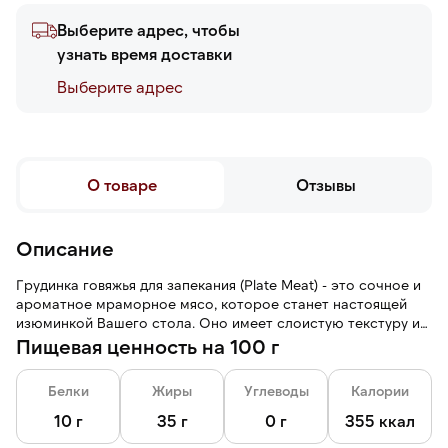
Выберите адрес, чтобы
узнать время доставки
Выберите адреc
О товаре
Отзывы
Описание
Грудинка говяжья для запекания (Plate Meat) - это сочное и
ароматное мраморное мясо, которое станет настоящей
изюминкой Вашего стола. Оно имеет слоистую текстуру и
яркий насыщенный аромат.
Пищевая ценность на 100 г
Белки
Жиры
Углеводы
Калории
10 г
35 г
0 г
355 ккал