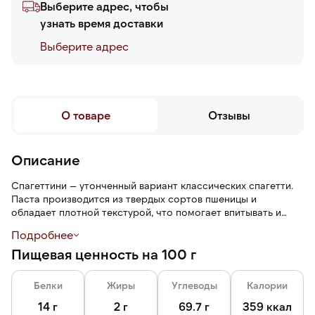
Выберите адрес, чтобы
узнать время доставки
Выберите адреc
О товаре
Отзывы
Описание
Спагеттини — утонченный вариант классических спагетти.
Паста производится из твердых сортов пшеницы и
обладает плотной текстурой, что помогает впитывать и
удерживать в себе соус. Спагеттини обладает нейтральным
Подробнее
вкусом и легким ароматом пшеницы. Паста в процессе
Пищевая ценность на 100 г
варки сохраняют форму.
Белки
Жиры
Углеводы
Калории
14 г
2 г
69.7 г
359 ккал