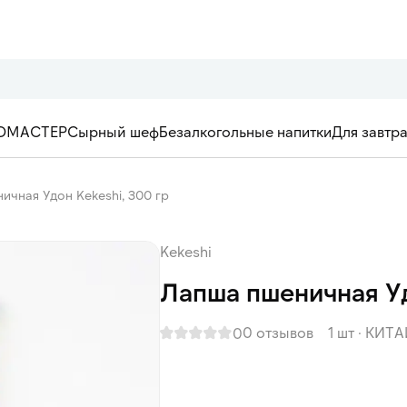
ОМАСТЕР
Сырный шеф
Безалкогольные напитки
Для завтр
ичная Удон Kekeshi, 300 гр
Kekeshi
Лапша пшеничная Уд
0 отзывов
1 шт
·
КИТА
0