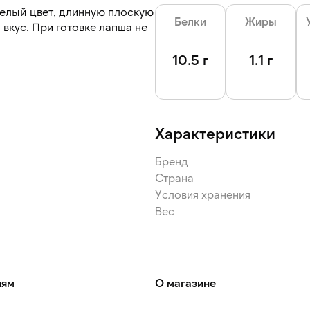
белый цвет, длинную плоскую
Белки
Жиры
вкус. При готовке лапша не
10.5 г
1.1 г
Характеристики
Бренд
Страна
Условия хранения
Вес
лям
О магазине