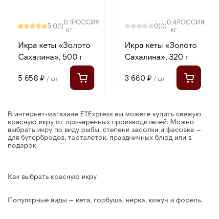
0.1
РОССИЯ
0.4
РОССИЯ
5.0
0
(1)
(0)
кг
кг
Икра кеты «Золото
Икра кеты «Золото
Сахалина», 500 г
Сахалина», 320 г
5 658 ₽
3 660 ₽
/ шт
/ шт
В интернет-магазине ETExpress вы можете купить свежую
красную икру от проверенных производителей. Можно
выбрать икру по виду рыбы, степени засолки и фасовке —
для бутербродов, тарталеток, праздничных блюд или в
подарок.
Как выбрать красную икру
Популярные виды — кета, горбуша, нерка, кижуч и форель.