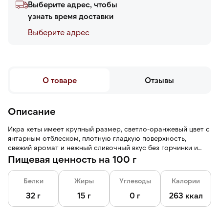
Выберите адрес, чтобы
узнать время доставки
Выберите адреc
О товаре
Отзывы
Описание
Икра кеты имеет крупный размер, светло-оранжевый цвет с
янтарным отблеском, плотную гладкую поверхность,
свежий аромат и нежный сливочный вкус без горчинки и
рыбного запаха.
Пищевая ценность на 100 г
Белки
Жиры
Углеводы
Калории
32 г
15 г
0 г
263 ккал