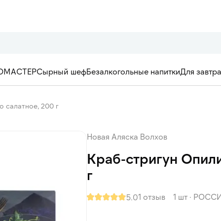
ОМАСТЕР
Сырный шеф
Безалкогольные напитки
Для завтр
о салатное, 200 г
Новая Аляска Волхов
Краб-стригун Опили
г
1 отзыв
1 шт
·
РОСС
5.0