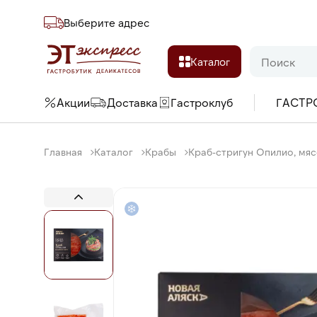
Выберите адреc
Каталог
Акции
Доставка
Гастроклуб
ГАСТР
Главная
Каталог
Крабы
Краб-стригун Опилио, мяс