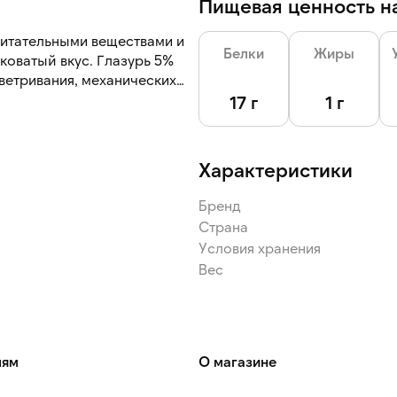
Пищевая ценность на
итательными веществами и
Белки
Жиры
коватый вкус. Глазурь 5%
ветривания, механических
с на протяжении всего срока
17 г
1 г
Характеристики
Бренд
Страна
Условия хранения
Вес
лям
О магазине