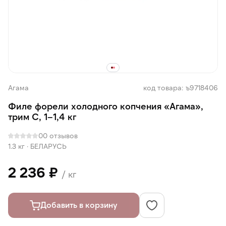
Агама
код товара: ъ9718406
Филе форели холодного копчения «Агама»,
трим С, 1–1,4 кг
0
0 отзывов
1.3 кг
·
БЕЛАРУСЬ
2 236 ₽
/ кг
Добавить в корзину