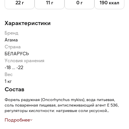
плавника, пинбона кости.
22 г
11 г
0 г
190 ккал
Характеристики
Бренд
Агама
Страна
БЕЛАРУСЬ
Условия хранения
-18 ... -22
Вес
1 кг
Состав
Форель радужная (Oncorhynchus mykiss), вода питьевая,
соль поваренная пищевая, антислеживающий агент Е 536,
регуляторы кислотности: натриевые соли уксусной
кислоты, натриевая соль лимонной кислоты,
Подробнее
антиокислитель лимонная кислота.