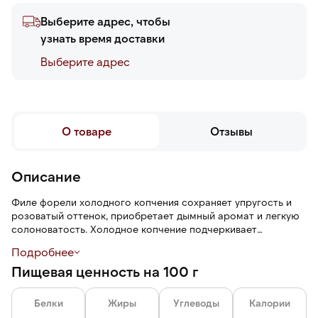
Выберите адрес, чтобы
узнать время доставки
Выберите адреc
О товаре
Отзывы
Описание
Филе форели холодного копчения сохраняет упругость и
розоватый оттенок, приобретает дымный аромат и легкую
солоноватость. Холодное копчение подчеркивает
природную сладость форели и создает плотную, сочную
Подробнее
слоеную структуру.
Пищевая ценность на 100 г
Разделка облегчает работу на кухне и экономит время.
Трим С — рыба очищена от хребта и реберных костей,
Белки
Жиры
Углеводы
Калории
спинного плавника, жаберной крышки, брюшных жира и