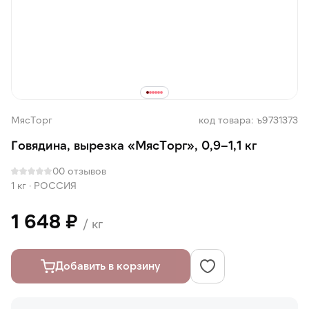
МясТорг
код товара: ъ9731373
Говядина, вырезка «МясТорг», 0,9–1,1 кг
0
0 отзывов
1 кг
·
РОССИЯ
1 648 ₽
/ кг
Добавить в корзину