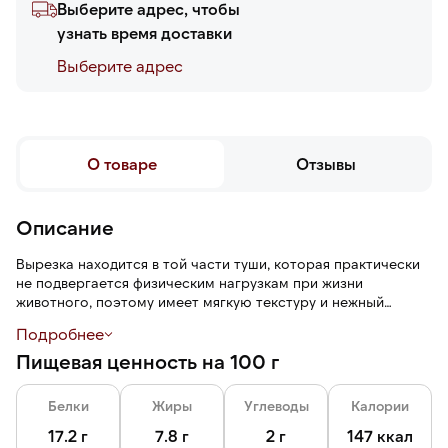
Выберите адрес, чтобы
узнать время доставки
Выберите адреc
О товаре
Отзывы
Описание
Вырезка находится в той части туши, которая практически
не подвергается физическим нагрузкам при жизни
животного, поэтому имеет мягкую текстуру и нежный
аромат. Продукт является ценным отрубом, его объем
Подробнее
составляет всего 2% от общего объема туши.
Пищевая ценность на 100 г
Вырезка — постное мясо, которое не требует долгой
тепловой обработки.
Белки
Жиры
Углеводы
Калории
17.2 г
7.8 г
2 г
147 ккал