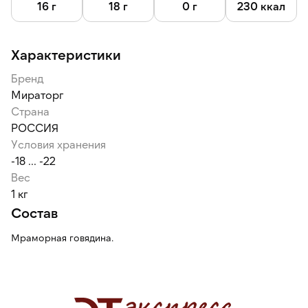
ароматное, чем из тазобедренной части.
16 г
18 г
0 г
230 ккал
Рекомендуемая степень прожарки — Medium Well или Well
Done.
Характеристики
Бренд
Мираторг
Страна
РОССИЯ
Условия хранения
-18 ... -22
Вес
1 кг
Состав
Мраморная говядина.