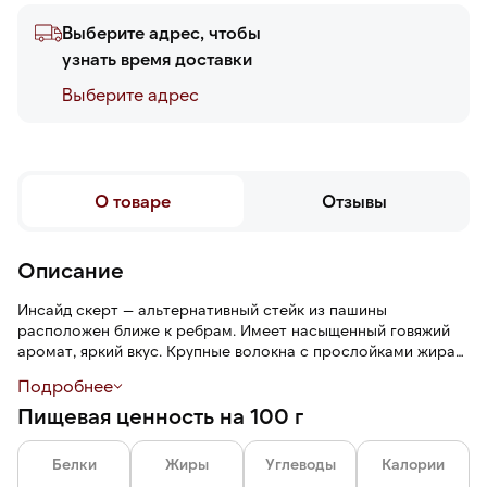
Выберите адрес, чтобы
узнать время доставки
Выберите адреc
О товаре
Отзывы
Описание
Инсайд скерт — альтернативный стейк из пашины
расположен ближе к ребрам. Имеет насыщенный говяжий
аромат, яркий вкус. Крупные волокна с прослойками жира
придают стейку сочность. По вкусу и текстуре похож на
Подробнее
мачете, но он чуть тоньше и более упругий. Поэтому перед
Пищевая ценность на 100 г
приготовлением стейк рекомендуется размягчать: нарезать
поперек волокон на порционные части и мариновать.
Белки
Жиры
Углеводы
Калории
Инсайд скерт может быть самостоятельной закуской