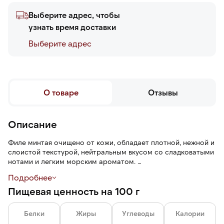
Выберите адрес, чтобы
узнать время доставки
Выберите адреc
О товаре
Отзывы
Описание
Филе минтая очищено от кожи, обладает плотной, нежной и
слоистой текстурой, нейтральным вкусом со сладковатыми
нотами и легким морским ароматом.
Подробнее
Глазурь 5% защищает от воздействий окружающей среды:
Пищевая ценность на 100 г
заветривания, механических повреждений, помогает
сохранить свежесть и вкус на протяжении всего срока
годности.
Белки
Жиры
Углеводы
Калории