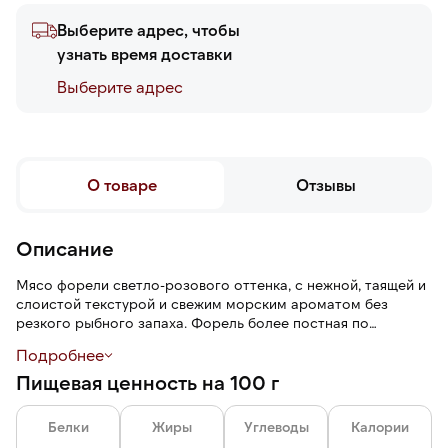
Выберите адрес, чтобы
узнать время доставки
Выберите адреc
О товаре
Отзывы
Описание
Мясо форели светло-розового оттенка, с нежной, таящей и
слоистой текстурой и свежим морским ароматом без
резкого рыбного запаха. Форель более постная по
сравнению с семгой.
Подробнее
Пищевая ценность на 100 г
Разделка облегчает работу на кухне и экономит время.
Трим С — рыба очищена от хребта и реберных костей,
спинного плавника, жаберной крышки, брюшных жира и
Белки
Жиры
Углеводы
Калории
плавника, пинбона кости.