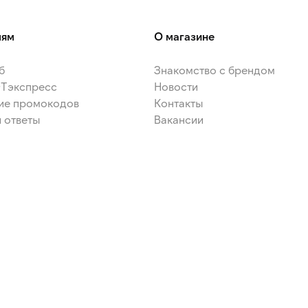
лям
О магазине
б
Знакомство с брендом
ЭТэкспресс
Новости
ие промокодов
Контакты
 ответы
Вакансии