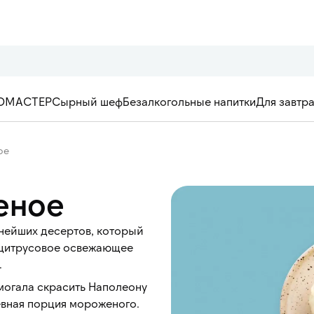
ОМАСТЕР
Сырный шеф
Безалкогольные напитки
Для завтр
ое
еное
нейших десертов, который
е цитрусовое освежающее
.
омогала скрасить Наполеону
евная порция мороженого.