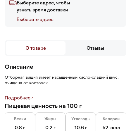
Выберите адрес, чтобы
узнать время доставки
Выберите адреc
О товаре
Отзывы
Описание
Отборная вишня имеет насыщенный кисло-сладкий вкус,
очищена от косточек.
Шоковая заморозка — это технология быстрой заморозки,
Подробнее
которая помогает сохранить питательные свойства и
Пищевая ценность на 100 г
естественную рассыпчатость ягод.
Белки
Жиры
Углеводы
Калории
0.8 г
0.2 г
10.6 г
52 ккал