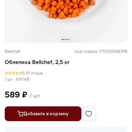
Bellсhef
код товара: УТ000006708
Облепиха Bellсhef, 2,5 кг
5.0
1 отзыв
1 шт
·
КИТАЙ
589 ₽
/ шт
Добавить в корзину