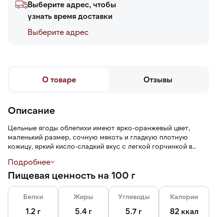
Выберите адрес, чтобы
узнать время доставки
Выберите адреc
О товаре
Отзывы
Описание
Цельные ягоды облепихи имеют ярко-оранжевый цвет,
маленький размер, сочную мякоть и гладкую плотную
кожицу, яркий кисло-сладкий вкус с легкой горчинкой в
послевкусии и терпкий аромат с тропическими нотами.
Подробнее
Пищевая ценность на 100 г
Шоковая заморозка — технология быстрой заморозки,
которая помогает сохранить питательный свойства и
рассыпчатость.
Белки
Жиры
Углеводы
Калории
1.2 г
5.4 г
5.7 г
82 ккал