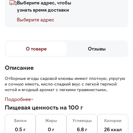
Выберите адрес, чтобы
узнать время доставки
Выберите адреc
О товаре
Отзывы
Описание
Отборные ягоды садовой клюквы имеют плотную, упругую
и сочную мякоть, кисло-сладкий вкус с легкой терпкой
нотой и ягодный аромат с легкими травянистыми
оттенками.
Подробнее
Пищевая ценность на 100 г
Шоковая заморозка — технология быстрой заморозки,
которая помогает сохранить питательные свойства и
естественную рассыпчатость ягод.
Белки
Жиры
Углеводы
Калории
0.5 г
0 г
6.8 г
26 ккал