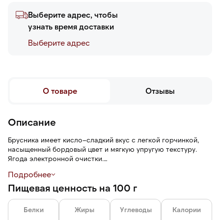
Выберите адрес, чтобы
узнать время доставки
Выберите адреc
О товаре
Отзывы
Описание
Брусника имеет кисло–сладкий вкус с легкой горчинкой,
насыщенный бордовый цвет и мягкую упругую текстуру.
Ягода электронной очистки.
Подробнее
Шоковая заморозка — технология быстрой заморозки,
Пищевая ценность на 100 г
которая помогает сохранить питательные свойства и
естественную рассыпчатость ягод.
Белки
Жиры
Углеводы
Калории