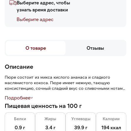
Выберите адрес, чтобы
узнать время доставки
Выберите адреc
О товаре
Отзывы
Описание
Пюре состоит из микса кислого ананаса и сладкого
маслянистого кокоса. Пюре имеет нежную, тающую
консистенцию, сочный сладкий вкус со сливочными нотами
и легкой кислинкой. Не содержит ГМО, примесей и добавок.
Подробнее
Пищевая ценность на 100 г
Пюре используется для приготовления холодных и горячих
напитков, соусов, маринадов, кремов, муссов и десертов.
Белки
Жиры
Углеводы
Калории
0.9 г
3.4 г
39.9 г
194 ккал