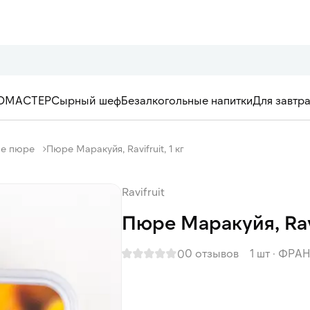
ОМАСТЕР
Сырный шеф
Безалкогольные напитки
Для завтр
ое пюре
Пюре Маракуйя, Ravifruit, 1 кг
Ravifruit
Пюре Маракуйя, Ravif
0 отзывов
1 шт
·
ФРА
0