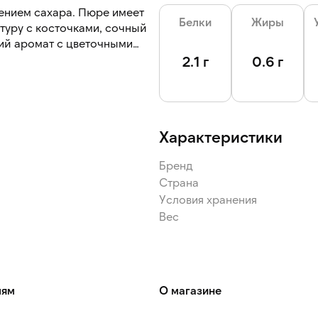
ением сахара. Пюре имеет
Белки
Жиры
туру с косточками, сочный
ий аромат с цветочными
2.1 г
0.6 г
 горячих напитков, соусов,
, глазури и десертов.
Характеристики
Бренд
Страна
Условия хранения
Вес
лям
О магазине