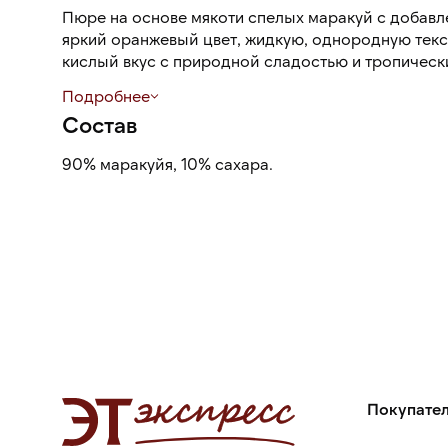
Пюре на основе мякоти спелых маракуй с добавл
яркий оранжевый цвет, жидкую, однородную текс
кислый вкус с природной сладостью и тропическ
нотами. Не содержит ГМО, примесей и добавок.
Подробнее
Состав
Пюре используется для приготовления холодных и
маринадов, кремов, сорбетов, мороженого, муссов
90% маракуйя, 10% сахара.
Покупате