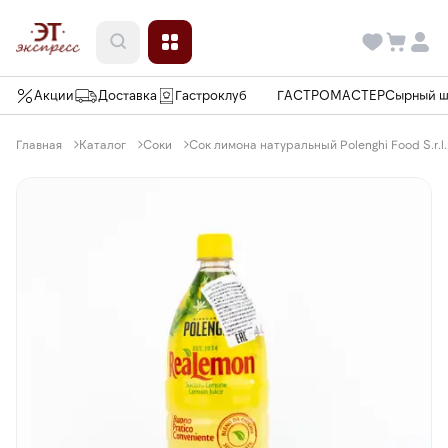
Акции
Доставка
Гастроклуб
ГАСТРОМАСТЕР
Сырный 
Главная
Каталог
Соки
Сок лимона натуральный Polenghi Food S.r.l.,