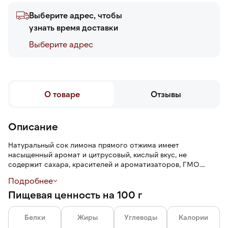
Выберите адрес, чтобы
узнать время доставки
Выберите адреc
О товаре
Отзывы
Описание
Натуральный сок лимона прямого отжима имеет
насыщенный аромат и цитрусовый, кислый вкус, не
содержит сахара, красителей и ароматизаторов, ГМО.
Подробнее
Сок добавляют в напитки и коктейли, заправки для салатов,
Пищевая ценность на 100 г
соусы и маринады, кремы, выпечку, десерты и вторые
блюда для придания им приятной легкой кислинки.
Белки
Жиры
Углеводы
Калории
Большая упаковка позволит долго расходовать продукт.