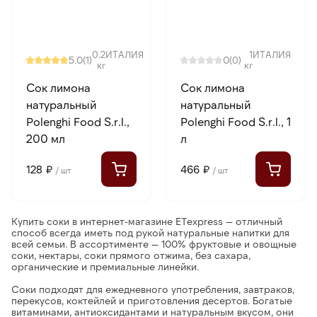
0.2
ИТАЛИЯ
1
ИТАЛИЯ
5.0
0
(1)
(0)
кг
кг
Сок лимона
Сок лимона
натуральный
натуральный
Polenghi Food S.r.l.,
Polenghi Food S.r.l., 1
200 мл
л
128 ₽
466 ₽
/ шт
/ шт
Купить соки в интернет-магазине ETexpress
— отличный
способ всегда иметь под рукой натуральные напитки для
всей семьи. В ассортименте — 100% фруктовые и овощные
соки, нектары, соки прямого отжима, без сахара,
органические и премиальные линейки.
Соки
подходят для ежедневного употребления, завтраков,
перекусов, коктейлей и приготовления десертов. Богатые
витаминами, антиоксидантами и натуральным вкусом, они