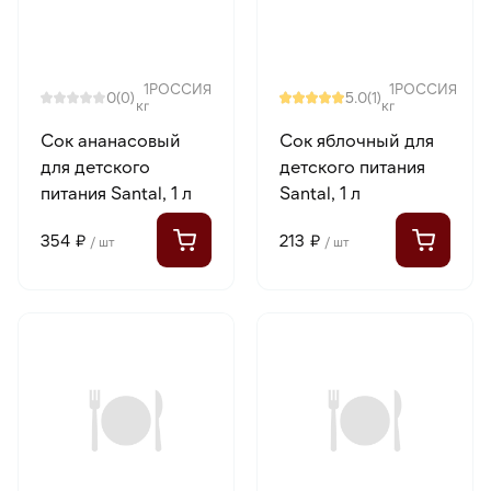
1
РОССИЯ
1
РОССИЯ
0
5.0
(0)
(1)
кг
кг
Сок ананасовый
Сок яблочный для
для детского
детского питания
питания Santal, 1 л
Santal, 1 л
354 ₽
213 ₽
/ шт
/ шт