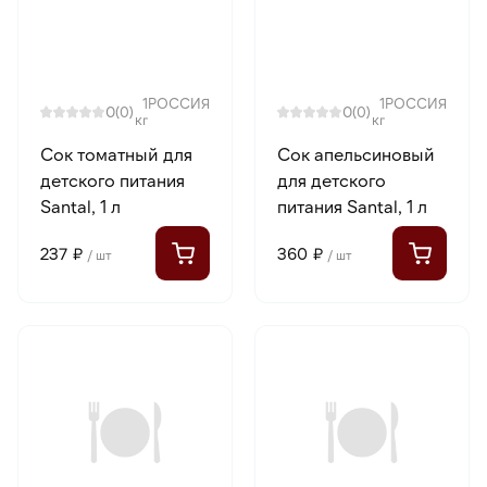
1
РОССИЯ
1
РОССИЯ
0
0
(0)
(0)
кг
кг
Сок томатный для
Сок апельсиновый
детского питания
для детского
Santal, 1 л
питания Santal, 1 л
237 ₽
360 ₽
/ шт
/ шт