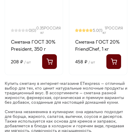
0.35
РОССИЯ
1
РОССИЯ
0
5.0
(0)
(1)
кг
кг
Сметана ГОСТ 30%
Сметана ГОСТ 20%
President, 350 г
FriendChef, 1 кг
208 ₽
458 ₽
/ шт
/ шт
Купить сметану в интернет-магазине ETexpress
— отличный
выбор для тех, кто ценит натуральные молочные продукты и
традиционный вкус. В ассортименте — сметана разной
жирности, фермерская, органическая и премиум-варианты
без добавок, созданные для настоящей домашней кухни.
Сметана
незаменима в кулинарии: она идеально подходит
для борща, жаркого, салатов, выпечки, соусов и десертов.
Также используется как основа для кремов и заправок,
добавляется в блюда в холодном и горячем виде, придавая
им мягкость, сливочность и насыщенность.