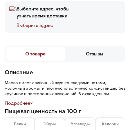
Выберите адрес, чтобы
узнать время доставки
Выберите адреc
О товаре
Отзывы
Описание
Масло имеет сливочный вкус со сладкими нотами,
молочный аромат и плотную пластичную консистенцию без
крупинок и посторонних включений. В охлажденном
состоянии сохраняет форму, легко нарезается и
Подробнее
намазывается.
Пищевая ценность на 100 г
Белки
Жиры
Углеводы
Калории