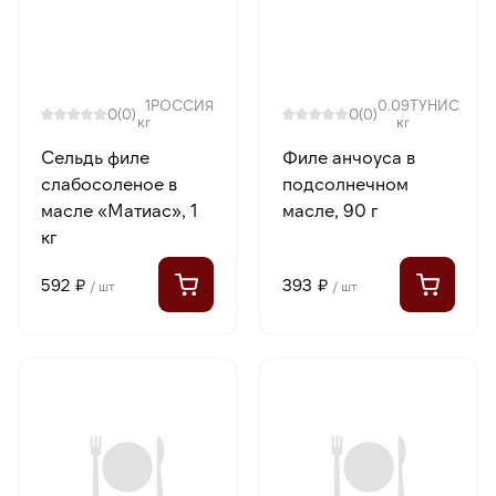
1
РОССИЯ
0.09
ТУНИС
0
0
(0)
(0)
кг
кг
Сельдь филе
Филе анчоуса в
слабосоленое в
подсолнечном
масле «Матиас», 1
масле, 90 г
кг
592 ₽
393 ₽
/ шт
/ шт