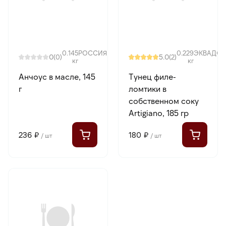
0.145
РОССИЯ
0.229
ЭКВАДОР
0
5.0
(0)
(2)
кг
кг
Анчоус в масле, 145
Тунец филе-
г
ломтики в
собственном соку
Artigiano, 185 гр
236 ₽
180 ₽
/ шт
/ шт