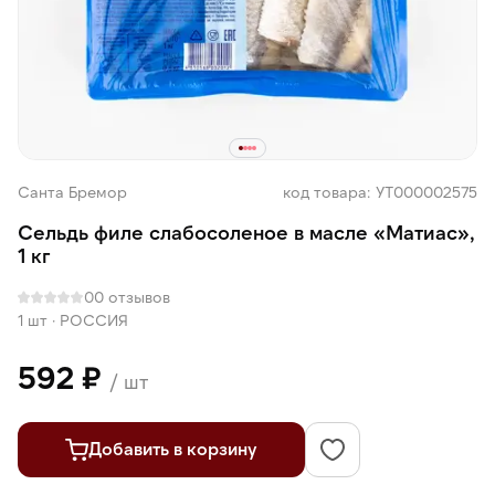
Санта Бремор
код товара: УТ000002575
Сельдь филе слабосоленое в масле «Матиас»,
1 кг
0
0 отзывов
1 шт
·
РОССИЯ
592 ₽
/ шт
Добавить в корзину