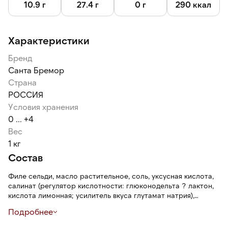
10.9 г
27.4 г
0 г
290 ккал
Характеристики
Бренд
Санта Бремор
Страна
РОССИЯ
Условия хранения
0 ... +4
Вес
1 кг
Состав
Филе сельди, масло растительное, соль, уксусная кислота,
салинат (регулятор кислотности: глюконодельта ? лактон,
кислота лимонная; усилитель вкуса глутамат натрия),
консерванты: бензоат натрия, сорбат калия.
Подробнее