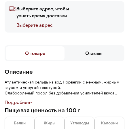
Выберите адрес, чтобы
узнать время доставки
Выберите адреc
О товаре
Отзывы
Описание
Атлантическая сельдь из вод Норвегии с нежным, жирным
вкусом и упругой текстурой.
Слабосоленый посол без добавления усилителей вкуса
придает рыбе солоноватые и пряные ноты. Масло
Подробнее
добавляет рыбе сочности и продлевает ее свежесть. Филе
Пищевая ценность на 100 г
очищено от кожи и брюшных костей (возможно наличие
мелких костей).
Белки
Жиры
Углеводы
Калории