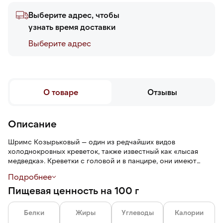
Выберите адрес, чтобы
узнать время доставки
Выберите адреc
О товаре
Отзывы
Описание
Шримс Козырьковый — один из редчайших видов
холоднокровных креветок, также известный как «лысая
медведка». Креветки с головой и в панцире, они имеют
серо-желтый цвет, плотную и упругую текстуру и сочное
Подробнее
мясо со сладковатым вкусом, морской аромат без
Пищевая ценность на 100 г
посторонних запахов. Креветки не требуют варки.
Отличается от привычных розово-красных креветок не
только внешне, но и более насыщенным вкусом.
Белки
Жиры
Углеводы
Калории