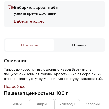
Выберите адрес, чтобы
узнать время доставки
Выберите адреc
О товаре
Отзывы
Описание
Тигровые креветки, выловленные из вод Вьетнама, в
панцире, очищены от головы. Креветки имеют серо-синий
оттенок, плотную, упругую, сочную текстуру, сладковатый
вкус и легкий морской аромат.
Подробнее
Пищевая ценность на 100 г
Калибровка 21 / 25 означает, что в одном фунте содержится
от 21 до 25 креветок — крупный размер.
Белки
Жиры
Углеводы
Калории
Глазурь 7 % защищает от воздействий окружающей среды: