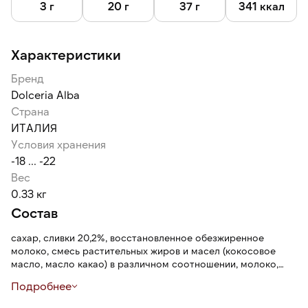
3 г
20 г
37 г
341 ккал
Характеристики
Бренд
Dolceria Alba
Страна
ИТАЛИЯ
Условия хранения
-18 ... -22
Вес
0.33 кг
Состав
сахар, сливки 20,2%, восстановленное обезжиренное
молоко, смесь растительных жиров и масел (кокосовое
масло, масло какао) в различном соотношении, молоко,
глюкозный сироп, яичный белок 4,6%, вода, яичный желток
Подробнее
3,1%, молочные белки, декстроза, модифицированный
кукурузный крахмал, карамелизированные сахара,